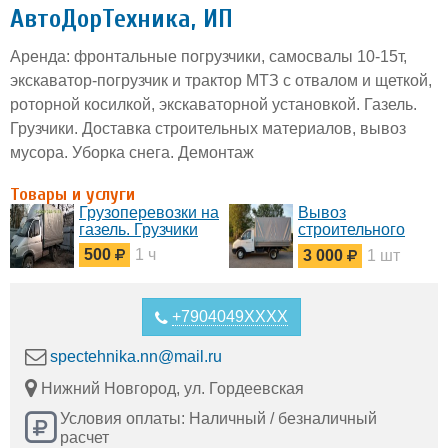
АвтоДорТехника, ИП
Аренда: фронтальные погрузчики, самосвалы 10-15т,
экскаватор-погрузчик и трактор МТЗ с отвалом и щеткой,
роторной косилкой, экскаваторной установкой. Газель.
Грузчики. Доставка строительных материалов, вывоз
мусора. Уборка снега. Демонтаж
Товары и услуги
Грузоперевозки на
Вывоз
газель. Грузчики
строительного
мусора (газель,
500
1 ч
3 000
1 шт
грузчики)
+7904049XXXX
spectehnika.nn@mail.ru
Нижний Новгород, ул. Гордеевская
Условия оплаты: Наличный / безналичный
расчет