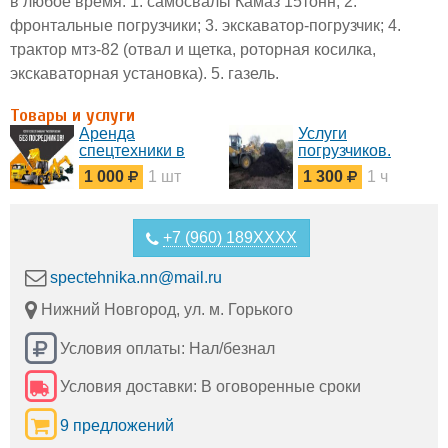
в любое время: 1. самосвалы Камаз 15тонн; 2.
фронтальные погрузчики; 3. экскаватор-погрузчик; 4.
трактор мтз-82 (отвал и щетка, роторная косилка,
экскаваторная установка). 5. газель.
Товары и услуги
Аренда
Услуги
спецтехники в
погрузчиков.
Нижнем
Погрузка,
1 000
1 шт
1 300
1 ч
Новгороде
планировка,
демонтаж
+7 (960) 189XXXX
spectehnika.nn@mail.ru
Нижний Новгород, ул. м. Горького
Условия оплаты: Нал/безнал
Условия доставки: В оговоренные сроки
9 предложений