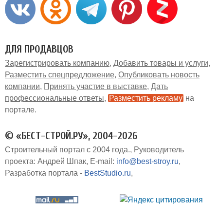
ДЛЯ ПРОДАВЦОВ
Зарегистрировать компанию
Добавить товары и услуги
Разместить спецпредложение
Опубликовать новость
компании
Принять участие в выставке
Дать
профессиональные ответы
Разместить рекламу
на
портале
© «БЕСТ-СТРОЙ.РУ», 2004-2026
Строительный портал с 2004 года.
Руководитель
проекта: Андрей Шпак
E-mail:
info@best-stroy.ru
Разработка портала -
BestStudio.ru