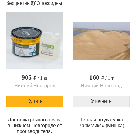
бесцветный)"Эпоксидный
лак – Элакор-ЭД Лак-2К
– двухкомпонентный,
полностью прозрачный,
светостойкий. Не
содержит
растворителей, сухой
остаток – 100%, не
имеет запаха при
нанесении.
Минимальный объем
покупки - 14,6 кг.
905
160
/ 1 кг
/ 1 т
Нижний Новгород
Нижний Новгород
Купить
Уточнить
Доставка речного песка
Теплая штукатурка
в Нижнем Новгороде от
ВармМикс» (Мишка)
производителя.